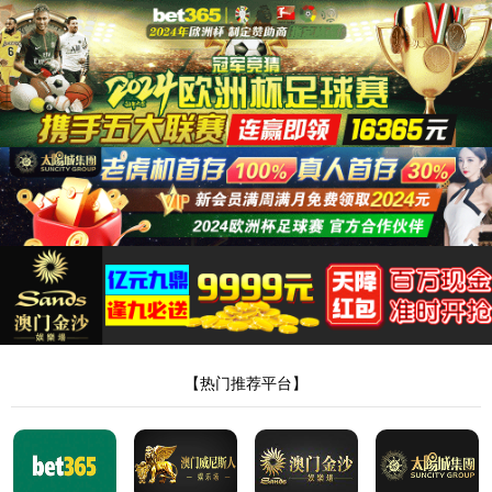
2026足球世界杯网站
产品中心
硫酸二甲酯
硝基甲烷
三羟甲基氨基甲烷
聚焦富驰
公司简介
企业文化
荣誉资质
发展历程
EHS体系
投诉举报
新闻资讯
公司新闻
党风建设