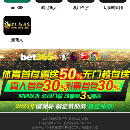
富博风采
关于富博
荣誉资质
社会责任
社会责任
环保公示
加入我们
人才理念
团队风采
招聘信息
联系我们
联系方式
在线留言